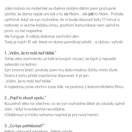
Jako máma na mateřské se dvěma malými dětmi jsem postupně
zjistila, že doma nejde ani tak o to,
co
říkám… ale
jak
to říkám. Protože
upřímně, když se syn rozhodne, že si bude obouvat boty 17 minut a
nakonec si vezme každou jinou, pozitivní komunikace není úplně to
první, co mě napadne.
Ale funguje. A někdy dokonce zachrání den.
Tady je mých 10 vět, které mi doma pomáhají přežít… a občas i vyhrát.
1. „Vidím, že to máš teď těžké.“
Tahle věta zachránila už tolik krizových situací, že bych ji nejradši
vytesala na lednici.
Syn zrovna brečí, protože jsem mu dala modrou lžičku místo žluté.
Dcera k tomu přidá sopránový doprovod. A já jen:
„Vidím, že to máš teď těžké.“
A najednou jsme všichni zase lidé, ne postavy z katastrofického filmu.
2. „Pojď to zkusit spolu.“
Kouzelná věta na všechno, co se syn rozhodne dělat ze zásady úplně
sám, i když to evidentně nezvládne.
(Obléknout si tričko nohama napřed je prý nový trend.)
3. „Co bys potřeboval?“
Někdy odpověď nečekám. Někdy přijde: