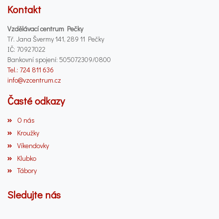
Kontakt
Vzdělávací centrum Pečky
Tř. Jana Švermy 141, 289 11 Pečky
IČ: 70927022
Bankovní spojení: 505072309/0800
Tel.: 724 811 636
info@vzcentrum.cz
Časté odkazy
O nás
Kroužky
Víkendovky
Klubko
Tábory
Sledujte nás