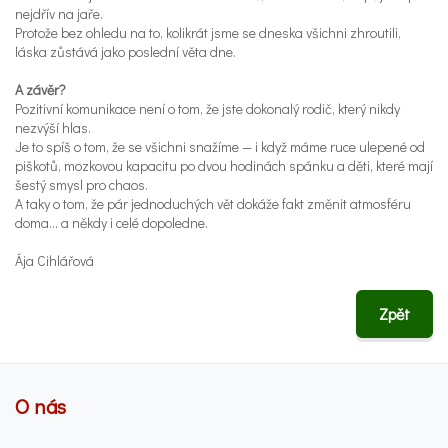
nejdřív na jaře.
Protože bez ohledu na to, kolikrát jsme se dneska všichni zhroutili,
láska zůstává jako poslední věta dne.
A závěr?
Pozitivní komunikace není o tom, že jste dokonalý rodič, který nikdy
nezvýší hlas.
Je to spíš o tom, že se všichni snažíme — i když máme ruce ulepené od
piškotů, mozkovou kapacitu po dvou hodinách spánku a děti, které mají
šestý smysl pro chaos.
A taky o tom, že pár jednoduchých vět dokáže fakt změnit atmosféru
doma… a někdy i celé dopoledne.
Ája Cihlářová
Zpět
O nás