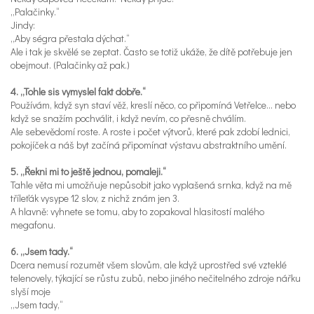
„Palačinky.“
Jindy:
„Aby ségra přestala dýchat.“
Ale i tak je skvělé se zeptat. Často se totiž ukáže, že dítě potřebuje jen
obejmout. (Palačinky až pak.)
4. „Tohle sis vymyslel fakt dobře.“
Používám, když syn staví věž, kreslí něco, co připomíná Vetřelce… nebo
když se snažím pochválit, i když nevím, co přesně chválím.
Ale sebevědomí roste. A roste i počet výtvorů, které pak zdobí lednici,
pokojíček a náš byt začíná připomínat výstavu abstraktního umění.
5. „Řekni mi to ještě jednou, pomaleji.“
Tahle věta mi umožňuje nepůsobit jako vyplašená srnka, když na mě
tříleťák vysype 12 slov, z nichž znám jen 3.
A hlavně: vyhnete se tomu, aby to zopakoval hlasitostí malého
megafonu.
6. „Jsem tady.“
Dcera nemusí rozumět všem slovům, ale když uprostřed své vzteklé
telenovely, týkající se růstu zubů, nebo jiného nečitelného zdroje nářku
slyší moje
„Jsem tady,“