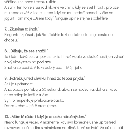
většinou se hned trochu uklidní.
A syn? Ten tohle slyší rád hlavně ve chvíli, kdy se svět hroutí, protože
mu spadla věž z kostek nebo když se mu nedaří nasadit víčko na
jogurt. Tam moje „Jsem tady“ funguje úplně stejně spolehlivě.
7. „Zkusíme to jinak.“
Elegantní způsob, jak říct „Takhle fakt ne, kámo, tohle je cesta do
chaosu.“
8. „Děkuju, že ses snažil.“
To říkám, když se syn pokusí uklidit hračky, ale ve skutečnosti jen vytvoří
nový ekosystém na podlaze.
Snaha se počítá. A taky dobrý pocit. Můj i jeho.
9. „Potřebuju teď chvilku, hned za tebou přijdu.“
Ať žije upřímnost.
Ano, občas potřebuju 60 sekund, abych se nadechla, dolila si kávu
nebo odlepila kaši z trička.
Syn to respektuje překvapivě často.
Dcera… ehm… ještě pracujeme.
10. „Mám tě ráda, i když je dneska náročný den.“
Nejvíc funguje večer. V momentě, kdy syn konečně usne uprostřed
rozhovoru a já sedím s miminkem na klíně, které se tváří, že půjde spát