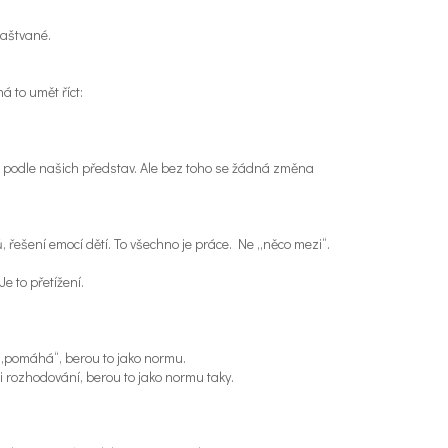
naštvané.
 to umět říct:
ě podle našich představ. Ale bez toho se žádná změna
, řešení emocí dětí. To všechno je práce. Ne „něco mezi“.
e to přetížení.
 „pomáhá“, berou to jako normu.
 i rozhodování, berou to jako normu taky.