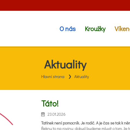
O nás
Kroužky
Víken
Aktuality
Hlavní strana
Aktuality
Táto!
23.01.2026
Tatínek není pomocník. Je rodič. A je čas se tak k ně
Řeknu to na rovinu: dokud budeme mluvit o tom, že 