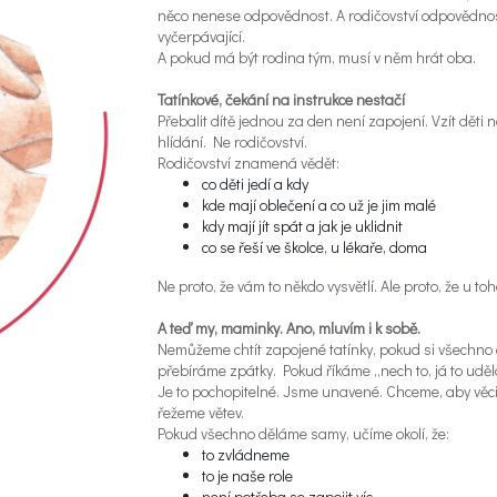
něco nenese odpovědnost. A rodičovství odpovědnos
vyčerpávající.
A pokud má být rodina tým, musí v něm hrát oba.
Tatínkové, čekání na instrukce nestačí
Přebalit dítě jednou za den není zapojení. Vzít děti 
hlídání. Ne rodičovství.
Rodičovství znamená vědět:
co děti jedí a kdy
kde mají oblečení a co už je jim malé
kdy mají jít spát a jak je uklidnit
co se řeší ve školce, u lékaře, doma
Ne proto, že vám to někdo vysvětlí. Ale proto, že u toho
A teď my, maminky. Ano, mluvím i k sobě.
Nemůžeme chtít zapojené tatínky, pokud si všechno 
přebíráme zpátky. Pokud říkáme „nech to, já to udě
Je to pochopitelné. Jsme unavené. Chceme, aby věci
řežeme větev.
Pokud všechno děláme samy, učíme okolí, že:
to zvládneme
to je naše role
není potřeba se zapojit víc