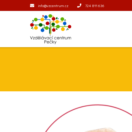
info@vzcentrum.cz
724 811 636