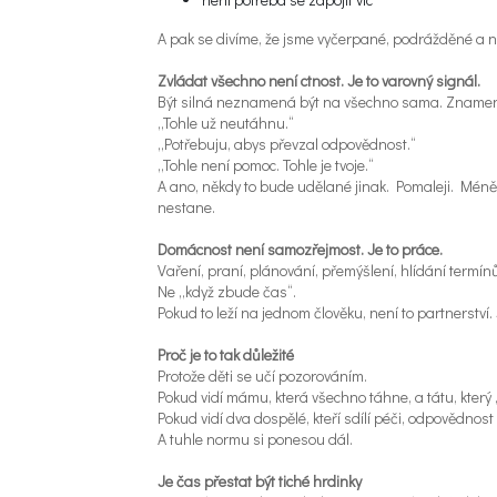
A pak se divíme, že jsme vyčerpané, podrážděné a 
Zvládat všechno není ctnost. Je to varovný signál.
Být silná neznamená být na všechno sama. Znamená
„Tohle už neutáhnu.“
„Potřebuju, abys převzal odpovědnost.“
„Tohle není pomoc. Tohle je tvoje.“
A ano, někdy to bude udělané jinak. Pomaleji. Mén
nestane.
Domácnost není samozřejmost. Je to práce.
Vaření, praní, plánování, přemýšlení, hlídání termínů
Ne „když zbude čas“.
Pokud to leží na jednom člověku, není to partnerství. J
Proč je to tak důležité
Protože děti se učí pozorováním.
Pokud vidí mámu, která všechno táhne, a tátu, který
Pokud vidí dva dospělé, kteří sdílí péči, odpovědnost
A tuhle normu si ponesou dál.
Je čas přestat být tiché hrdinky