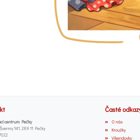
kt
Časté odkaz
cí centrum Pečky
O nás
 Švermy 141, 289 11 Pečky
Kroužky
7022
Víkendovky