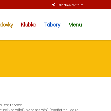
Klientské centrum
dovky
Klubko
Tábory
Menu
mu začít chovat.
tatínek „pomáhá“, nic se nezmění. Pomáhá ten, kdo za