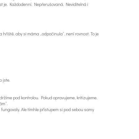
t je. Každodenní. Nepřerušovaná. Neviditelná i
na hřiště, aby si máma „odpočinula“, není rovnost. To je
 jste.
držíme pod kontrolou. Pokud opravujeme, kritizujeme,
lám“.
 fungovaly. Ale tímhle přístupem si pod sebou samy