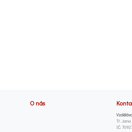
O nás
Konta
Vzděláva
Tř. Jana
IČ: 7092