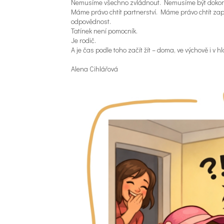
Nemusíme všechno zvládnout. Nemusíme být dokon
Máme právo chtít partnerství. Máme právo chtít zapo
odpovědnost.
Tatínek není pomocník.
Je rodič.
A je čas podle toho začít žít – doma, ve výchově i v 
Alena Cihlářová