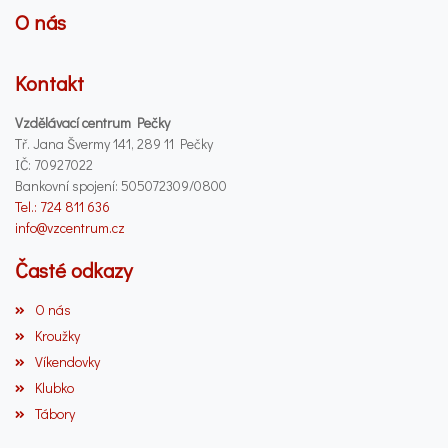
O nás
Kontakt
Vzdělávací centrum Pečky
Tř. Jana Švermy 141, 289 11 Pečky
IČ: 70927022
Bankovní spojení: 505072309/0800
Tel.: 724 811 636
info@vzcentrum.cz
Časté odkazy
O nás
Kroužky
Víkendovky
Klubko
Tábory