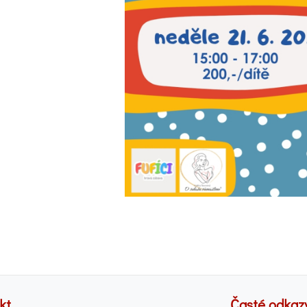
kt
Časté odkaz