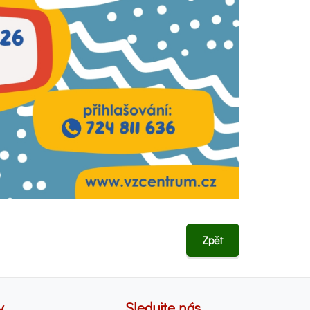
Zpět
y
Sledujte nás