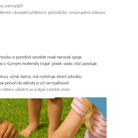
na zahradě!!!
tská i dospělá přátelství, pohodička, smysluplná zábava
i mozku a pomáhá vytvářet nové nervové spoje
s různými materiály (např. písek, voda, sliz) posiluje
xtury, vůně, barvy, což rozšiřuje slovní zásobu
se ponoří do aktivity a učí se trpělivosti
dětem uklidnit se a lépe zvládat stres