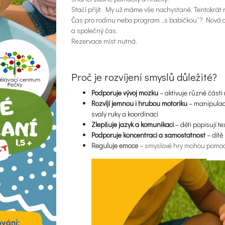
Stačí přijít. My už máme vše nachystané. Tentokrát 
Čas pro rodinu nebo program „s babičkou“? Nová dě
a společný čas.
Rezervace míst nutná.
Proč je rozvíjení smyslů důležité?
Podporuje vývoj mozku
– aktivuje různé část
Rozvíjí jemnou i hrubou motoriku
– manipulace 
svaly ruky a koordinaci
Zlepšuje jazyk a komunikaci
– děti popisují te
Podporuje koncentraci a samostatnost
– dítě 
Reguluje emoce
– smyslové hry mohou pomoci 