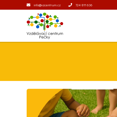
info@vzcentrum.cz
724 811 636