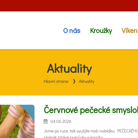
O nás
Kroužky
Víken
Aktuality
Hlavní strana
Aktuality
Červnové pečecké smyslo
04.06.2026
Jsme po ruce, tak využijte naši nabídku PEČECKÉ
shánět žádné pomůcky a hračky.