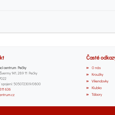
kt
Časté odkaz
cí centrum Pečky
O nás
 Švermy 141, 289 11 Pečky
Kroužky
7022
Víkendovky
 spojení: 505072309/0800
Klubko
 811 636
Tábory
entrum.cz