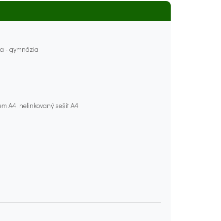
ída - gymnázia
em A4, nelinkovaný sešit A4