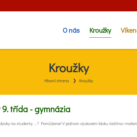
O nás
Kroužky
Víken
Kroužky
Hlavní strana
Kroužky
 9. třída - gymnázia
ožadavky na studenty, ...? Pomůžeme! V jednom výukovém bloku čeština i matem