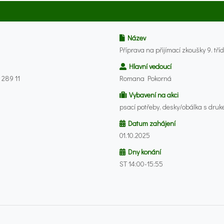
Název
Příprava na přijímací zkoušky 9. tř
Hlavní vedoucí
 289 11
Romana Pokorná
Vybavení na akci
psací potřeby, desky/obálka s druk
Datum zahájení
01.10.2025
Dny konání
ST 14:00-15:55