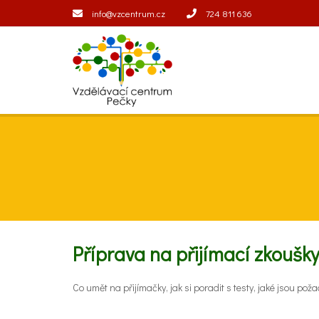
info@vzcentrum.cz
724 811 636
Příprava na přijímací zkoušky
Co umět na přijímačky, jak si poradit s testy, jaké jsou p