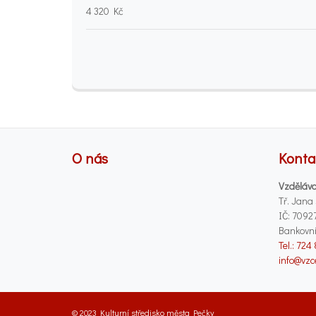
4 320 Kč
O nás
Konta
Vzděláva
Tř. Jana
IČ: 7092
Bankovní
Tel.: 724
info@vzc
© 2023 Kulturní středisko města Pečky