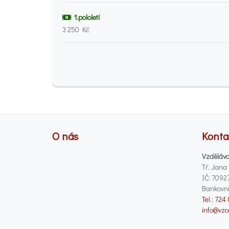
1.pololetí
3 250 Kč
O nás
Konta
Vzděláva
Tř. Jana
IČ: 7092
Bankovní
Tel.: 724
info@vzc