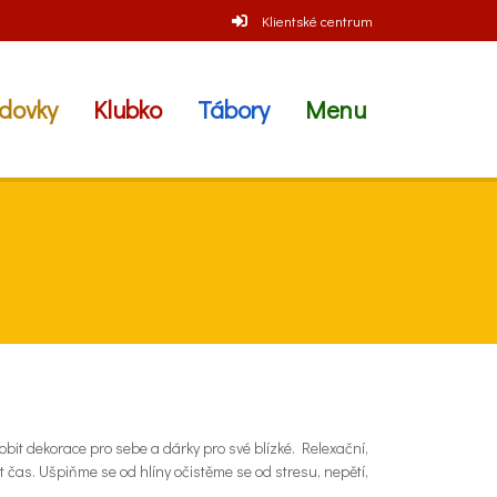
Klientské centrum
dovky
Klubko
Tábory
Menu
robit dekorace pro sebe a dárky pro své blízké. Relexační,
t čas. Ušpiňme se od hlíny očistěme se od stresu, nepětí,