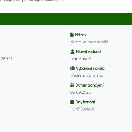
Název
Keramika pro dospělé
Hlavní vedoucí
 289 11
Ivan Sagač
Vybavení na akci
zástěra, staré triko
Datum zahájení
08.09.2025
Dny konání
PO 17:30-19:30