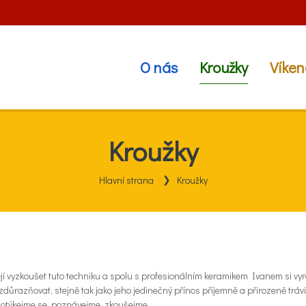
O nás
Kroužky
Víken
Kroužky
Hlavní strana
Kroužky
htějí vyzkoušet tuto techniku a spolu s profesionálním keramikem Ivanem si vy
důrazňovat, stejně tak jako jeho jedinečný přínos příjemně a přirozeně trávi
 dotýkejme se, poznávejme, zkoušejme.