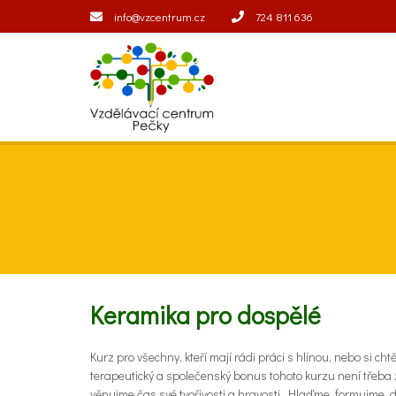
info@vzcentrum.cz
724 811 636
Keramika pro dospělé
Kurz pro všechny, kteří mají rádi práci s hlínou, nebo si c
terapeutický a společenský bonus tohoto kurzu není třeba z
věnujme čas své tvořivosti a hravosti. Hlaďme, formujme,