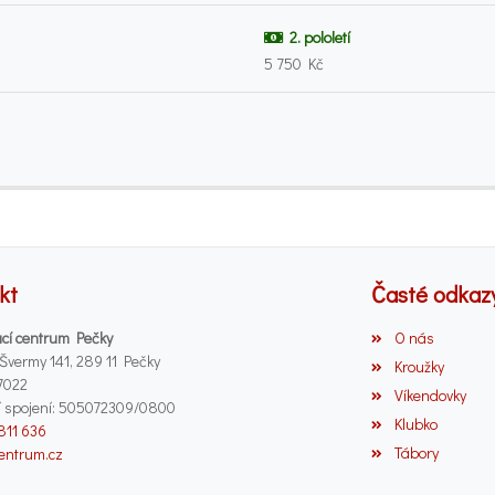
2. pololetí
5 750 Kč
kt
Časté odkaz
cí centrum Pečky
O nás
 Švermy 141, 289 11 Pečky
Kroužky
7022
Víkendovky
 spojení: 505072309/0800
Klubko
 811 636
Tábory
entrum.cz