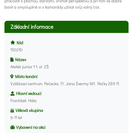
pracovat s plochou, barvami, vnímat perspektivu a při tom se dobře
bavit a smysluplně si s kamarády užívat svůj volný čas.
Základní informace
Kód
150210
Název
Ateliér junior 1 1. st. ZŠ
Místo konání
Vzělávací centrum Pečecka, Tř. Jana Švermy 141, Pečky 289 11
Hlavní vedoucí
František Hála
Věková skupina
6-11 let
Vybavení na akci