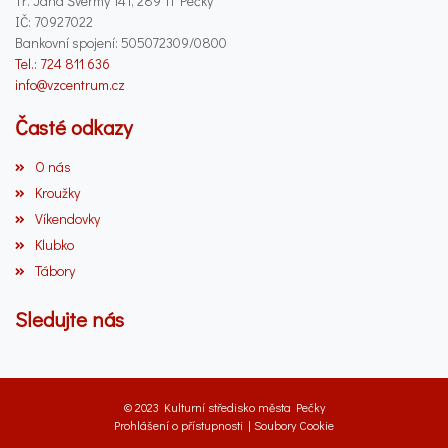
Tř. Jana Švermy 141, 289 11 Pečky
IČ: 70927022
Bankovní spojení: 505072309/0800
Tel.: 724 811 636
info@vzcentrum.cz
Časté odkazy
O nás
Kroužky
Víkendovky
Klubko
Tábory
Sledujte nás
© 2023 Kulturní středisko města Pečky
Prohlášení o přístupnosti
|
Soubory Cookie