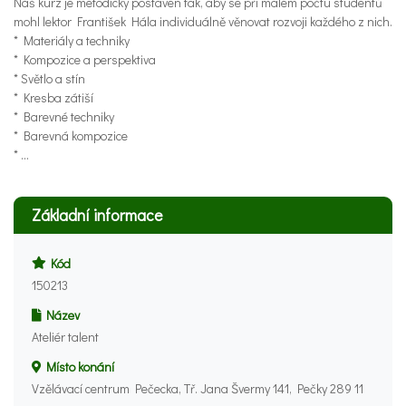
Náš kurz je metodicky postaven tak, aby se při malém počtu studentů
mohl lektor František Hála individuálně věnovat rozvoji každého z nich.
* Materiály a techniky
* Kompozice a perspektiva
* Světlo a stín
* Kresba zátiší
* Barevné techniky
* Barevná kompozice
* ...
Základní informace
Kód
150213
Název
Ateliér talent
Místo konání
Vzělávací centrum Pečecka, Tř. Jana Švermy 141, Pečky 289 11