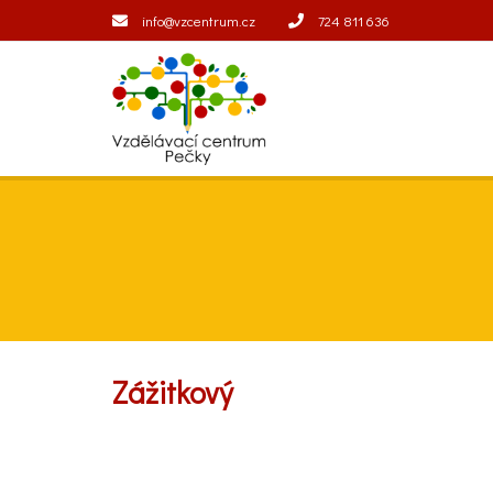
info@vzcentrum.cz
724 811 636
Zážitkový