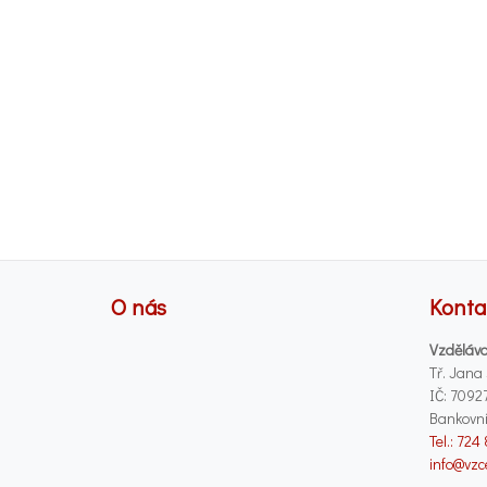
O nás
Konta
Vzděláva
Tř. Jana
IČ: 7092
Bankovní
Tel.: 724
info@vzc