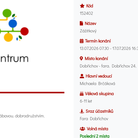
Kód
152402
Název
Zážitkový
Termín konání
13.07.2026 07:30 - 17.07.2026 16:
Místo konání
Dobřichov - fara, Dobřichov 24,
Hlavní vedoucí
Michaela Brčáková
Věková skupina
6-11 let
Sraz účastníků
zábavou, dobrodružstvím,
Fara Dobřichov
Volná místa
Poslední 2 místa