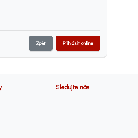
Zpět
Přihlásit online
y
Sledujte nás