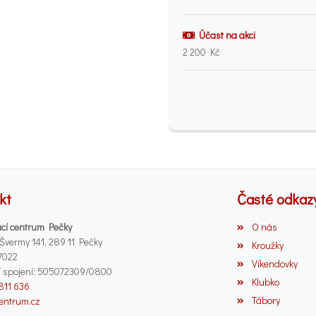
Účast na akci
2 200 Kč
kt
Časté odkaz
cí centrum Pečky
O nás
 Švermy 141, 289 11 Pečky
Kroužky
7022
Víkendovky
 spojení: 505072309/0800
Klubko
 811 636
Tábory
entrum.cz