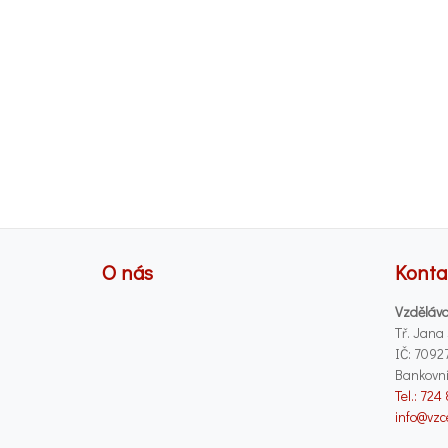
O nás
Konta
Vzděláva
Tř. Jana
IČ: 7092
Bankovní
Tel.: 724
info@vzc