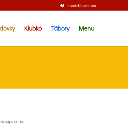
Klientské centrum
dovky
Klubko
Tábory
Menu
řivé odpoledne.