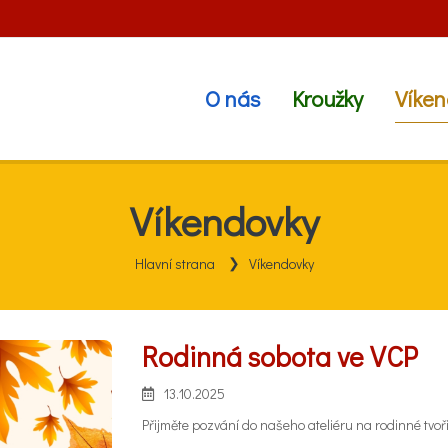
O nás
Kroužky
Víken
Víkendovky
Hlavní strana
Víkendovky
Rodinná sobota ve VCP
13.10.2025
Přijměte pozvání do našeho ateliéru na rodinné tvo