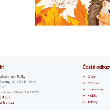
kt
Časté odkaz
cí centrum Pečky
O nás
 Švermy 141, 289 11 Pečky
Kroužky
7022
Víkendovky
 spojení: 505072309/0800
Klubko
 811 636
Tábory
entrum.cz