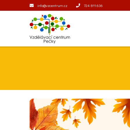
info@vzcentrum.cz
724 811 636