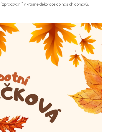
vní “zpracování” v krásné dekorace do našich domovů.