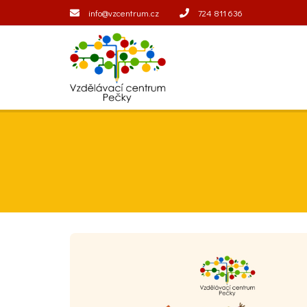
info@vzcentrum.cz
724 811 636