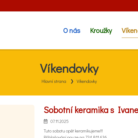
O nás
Kroužky
Víken
Víkendovky
Hlavní strana
Víkendovky
Sobotní keramika s Iva
07.11.2025
Tuto sobotu opět keramikujeme!!!
Přihlašování pouze na 724 811 636.