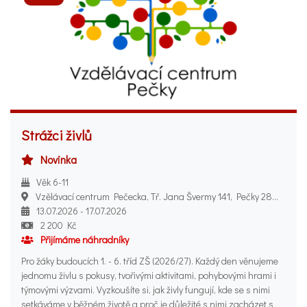
Strážci živlů
Novinka
Věk 6-11
Vzělávací centrum Pečecka, Tř. Jana Švermy 141, Pečky 289 11
13.07.2026 - 17.07.2026
2 200 Kč
Přijímáme náhradníky
Pro žáky budoucích 1. - 6. tříd ZŠ (2026/27). Každý den věnujeme
jednomu živlu s pokusy, tvořivými aktivitami, pohybovými hrami i
týmovými výzvami. Vyzkoušíte si, jak živly fungují, kde se s nimi
setkáváme v běžném životě a proč je důležité s nimi zacházet s