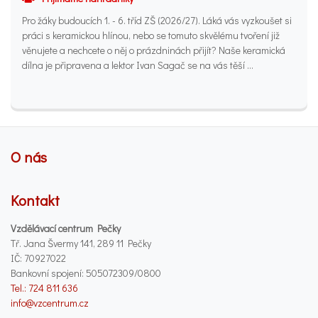
Pro žáky budoucích 1. - 6. tříd ZŠ (2026/27). Láká vás vyzkoušet si
práci s keramickou hlínou, nebo se tomuto skvělému tvoření již
věnujete a nechcete o něj o prázdninách přijít? Naše keramická
dílna je připravena a lektor Ivan Sagač se na vás těší …
O nás
Kontakt
Vzdělávací centrum Pečky
Tř. Jana Švermy 141, 289 11 Pečky
IČ: 70927022
Bankovní spojení: 505072309/0800
Tel.: 724 811 636
info@vzcentrum.cz