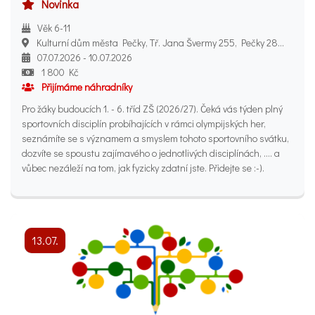
Novinka
Věk 6-11
Kulturní dům města Pečky, Tř. Jana Švermy 255, Pečky 289 11
07.07.2026 - 10.07.2026
1 800 Kč
Přijímáme náhradníky
Pro žáky budoucích 1. - 6. tříd ZŠ (2026/27). Čeká vás týden plný
sportovních disciplín probíhajících v rámci olympijských her,
seznámíte se s významem a smyslem tohoto sportovního svátku,
dozvíte se spoustu zajímavého o jednotlivých disciplínách, .... a
vůbec nezáleží na tom, jak fyzicky zdatní jste. Přidejte se :-).
13.07.