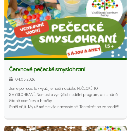
Červnové pečecké smyslohraní
04.06.2026
Jsme po ruce, tak využijte naši nabídku PEČECKÉHO
SMYSLOHRANÍ. Nemusíte vymýšlet nedělní program, ani shánět
žádné pomůcky a hračky.
Stačí přijít. My už máme vše nachystané. Tentokrát na zahradě!!!
Čas pro rodinu nebo program „s babičkou“? Nová dětská i
dospělá přátelství, pohodička, smysluplná zábava a společný
čas.